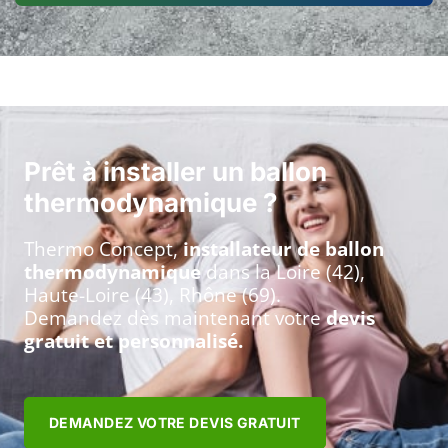
Prêt à installer un ballon
thermodynamique ?
Thermo Concept,
installateur de ballon
thermodynamique
dans la Loire (42),
Haute-Loire (43), Rhône (69).
Demandez dès maintenant votre
devis
gratuit et personnalisé.
DEMANDEZ VOTRE DEVIS GRATUIT