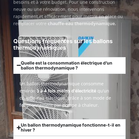
besoins et à votre budget. Pour une construction
neuve ou une rénovation, nous intervenons
rapidement et efficacement pour mettre en place ou
remplacer votre
chauffe-eau thermodynamique.
Questions fréquentes sur les ballons
thermodynamiques
Quelle est la consommation électrique d’un
ballon thermodynamique ?
Un ballon thermodynamique consomme
environ
3 à 4 fois moins d’électricité
qu’un
chauffe-eau classique, grâce à son mode de
fonctionnement par pompe à chaleur.
Un ballon thermodynamique fonctionne-t-il en
hiver ?