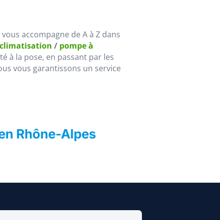
, vous accompagne de A à Z dans
 climatisation
/
pompe à
lité à la pose, en passant par les
ous vous garantissons un service
 en Rhône-Alpes