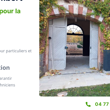
pour la
ur particuliers et
tion
arantir
chniciens
04 77