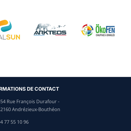
RMATIONS DE CONTACT
454 Rue François Durafour -
42160 Andrézieux-Bouthéon
4 77 55 10 96