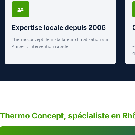
Expertise locale depuis 2006
Thermoconcept, le installateur climatisation sur
I
Ambert, intervention rapide.
e
d
Thermo Concept, spécialiste en Rh