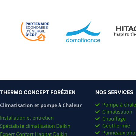
THERMO CONCEPT FORÉZIEN
NOS SERVICES
Pompe à chale
Climatisation et pompe à Chaleur
Climatisation
Installation et entretien
Chauffage
Géothermie
Spécialiste climatisation Daikin
Panneaux phot
Expert Confort Habitat Daikin