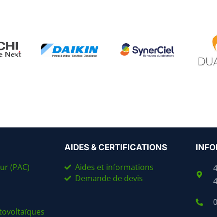
AIDES & CERTIFICATIONS
INFO
ur (PAC)
Aides et informations
Demande de devis
0
ovoltaïques