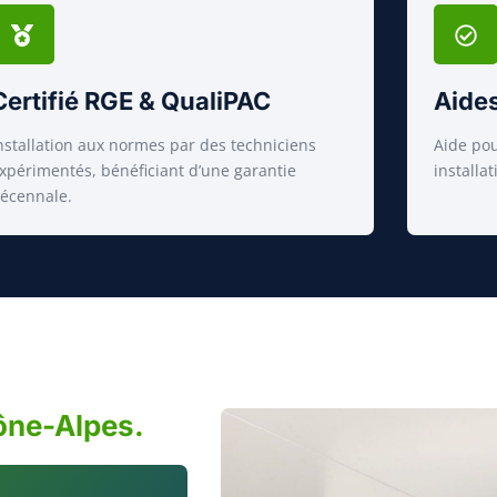
Certifié RGE & QualiPAC
Aides
nstallation aux normes par des techniciens
Aide pou
xpérimentés, bénéficiant d’une garantie
installa
écennale.
ône-Alpes.