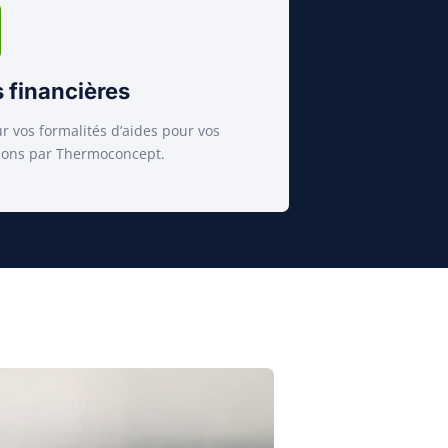
 financières
r vos formalités d’aides pour vos
tions par Thermoconcept.