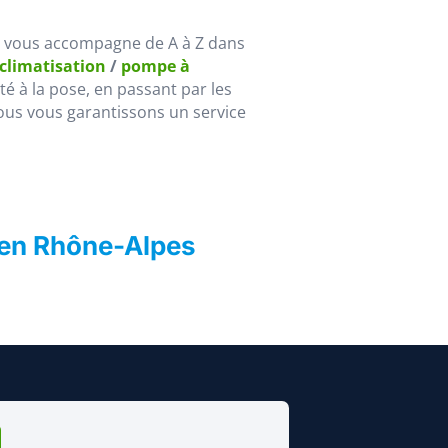
, vous accompagne de A à Z dans
 climatisation
/
pompe à
lité à la pose, en passant par les
ous vous garantissons un service
 en Rhône-Alpes