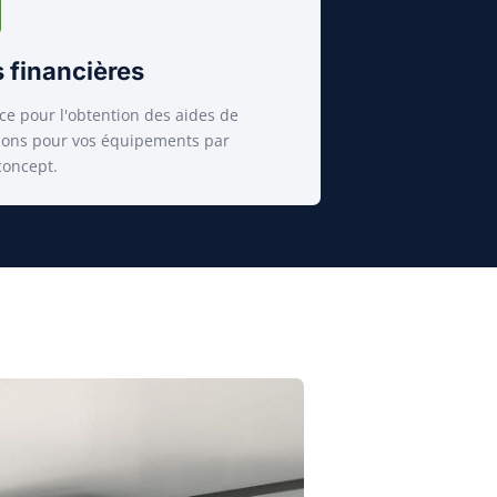
 financières
ce pour l'obtention des aides de
ions pour vos équipements par
oncept.