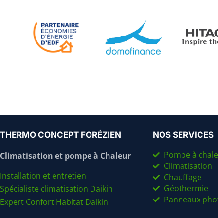
THERMO CONCEPT FORÉZIEN
NOS SERVICES
Pompe à chale
Climatisation et pompe à Chaleur
Climatisation
Installation et entretien
Chauffage
Géothermie
Spécialiste climatisation Daikin
Panneaux phot
Expert Confort Habitat Daikin