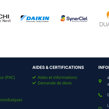
AIDES & CERTIFICATIONS
INFO
ur (PAC)
Aides et informations
Demande de devis
0
ovoltaïques
L