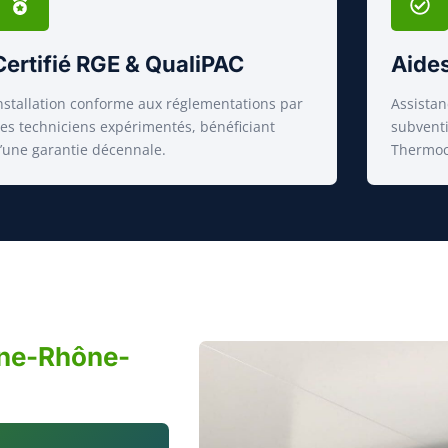
Certifié RGE & QualiPAC
Aides
nstallation conforme aux réglementations par
Assistan
es techniciens expérimentés, bénéficiant
subvent
’une garantie décennale.
Thermoc
gne-Rhône-