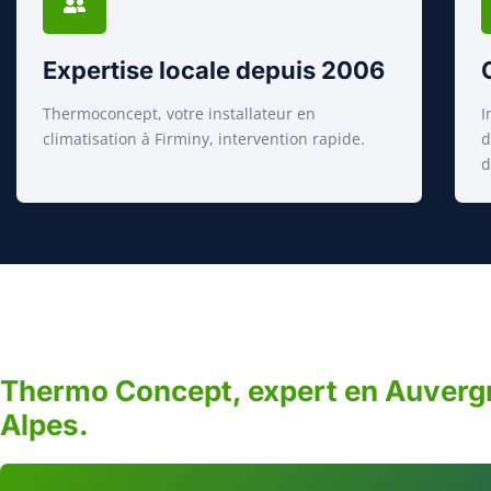
Expertise locale depuis 2006
Thermoconcept, votre installateur en
I
climatisation à Firminy, intervention rapide.
d
d
Thermo Concept, expert en Auver
Alpes.