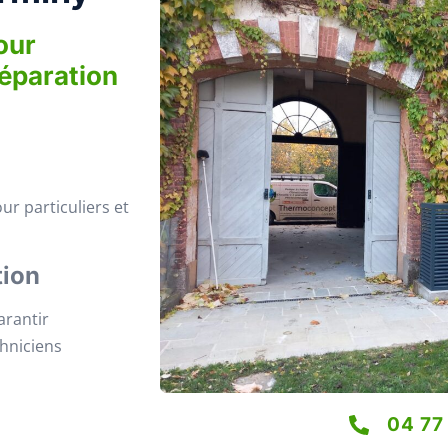
our
réparation
ur particuliers et
tion
arantir
chniciens
04 77