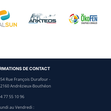
RMATIONS DE CONTACT
454 Rue François Durafour -
42160 Andrézieux-Bouthéon
4 77 55 10 96
undi au Vendredi :