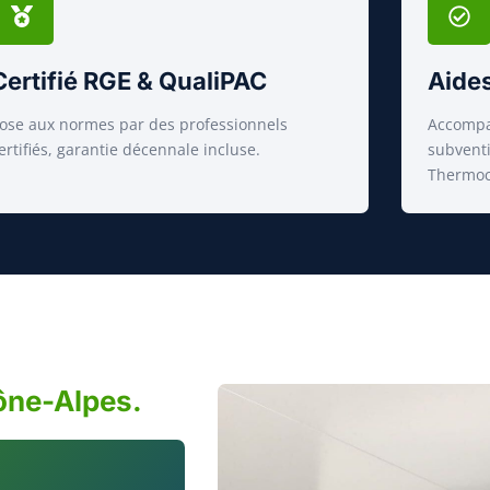
Certifié RGE & QualiPAC
Aides
ose aux normes par des professionnels
Accompa
ertifiés, garantie décennale incluse.
subvent
Thermoc
ône-Alpes.