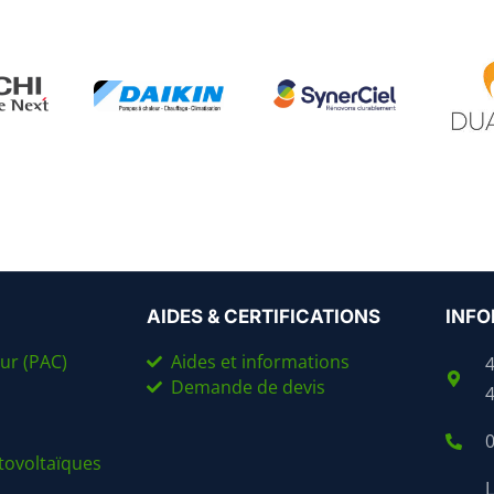
AIDES & CERTIFICATIONS
INFO
ur (PAC)
Aides et informations
Demande de devis
0
ovoltaïques
L