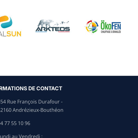
RMATIONS DE CONTACT
454 Rue François Durafour -
42160 Andrézieux-Bouthéon
4 77 55 10 96
undi au Vendredi :