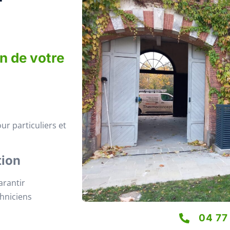
on de votre
ur particuliers et
tion
arantir
chniciens
04 77