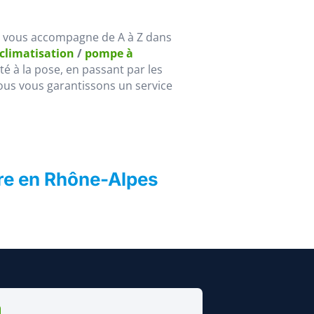
, vous accompagne de A à Z dans
 climatisation
/
pompe à
lité à la pose, en passant par les
ous vous garantissons un service
ère en Rhône-Alpes