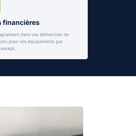
 financières
gnement dans vos démarches de
ions pour vos équipements par
oncept.