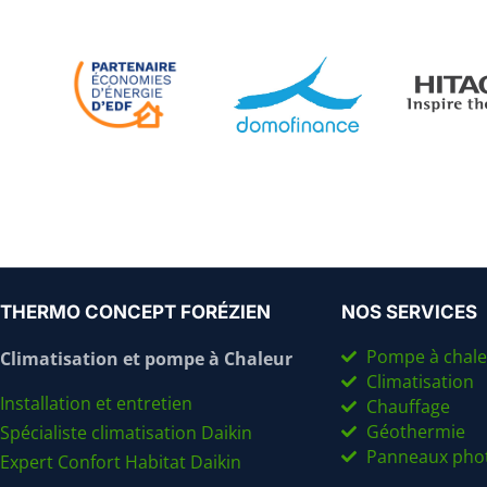
THERMO CONCEPT FORÉZIEN
NOS SERVICES
Pompe à chale
Climatisation et pompe à Chaleur
Climatisation
Installation et entretien
Chauffage
Géothermie
Spécialiste climatisation Daikin
Panneaux phot
Expert Confort Habitat Daikin