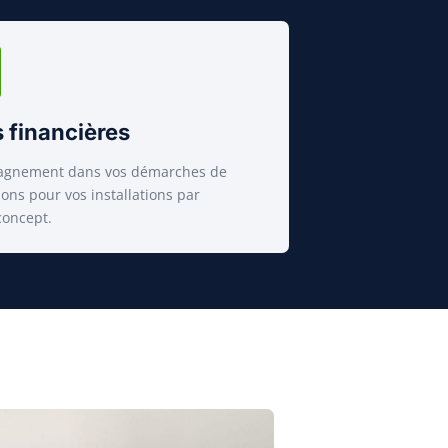
 financières
gnement dans vos démarches de
ons pour vos installations par
oncept.