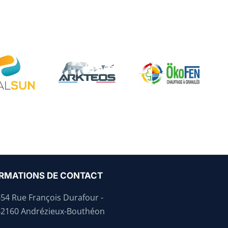
RMATIONS DE CONTACT
454 Rue François Durafour -
42160 Andrézieux-Bouthéon