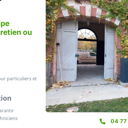
ipe
tretien ou
ur particuliers et
tion
arantir
chniciens
04 77