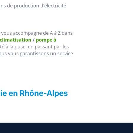
ons de production d’électricité
, vous accompagne de A à Z dans
 climatisation
/
pompe à
lité à la pose, en passant par les
ous vous garantissons un service
rie en Rhône-Alpes