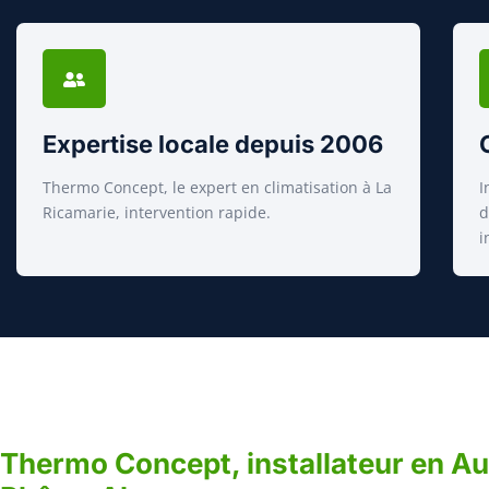
Expertise locale depuis 2006
Thermo Concept, le expert en climatisation à La
I
Ricamarie, intervention rapide.
d
i
Thermo Concept, installateur en A