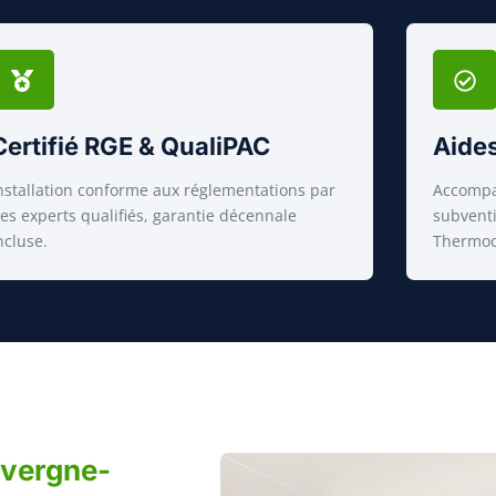
Certifié RGE & QualiPAC
Aides
nstallation conforme aux réglementations par
Accompa
es experts qualifiés, garantie décennale
subventi
ncluse.
Thermoc
uvergne-