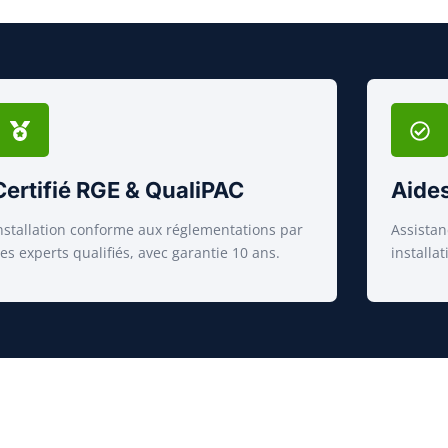
Certifié RGE & QualiPAC
Aides
nstallation conforme aux réglementations par
Assistan
es experts qualifiés, avec garantie 10 ans.
installa