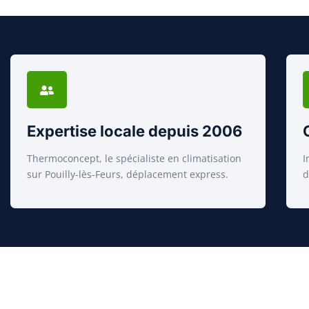
Expertise locale depuis 2006
Thermoconcept, le spécialiste en climatisation
I
sur Pouilly-lès-Feurs, déplacement express.
d