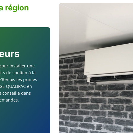
a région
Feurs
pour installer une
tifs de soutien à la
’Rénov, les primes
 RGE QUALIPAC en
s conseille dans
 demandes.