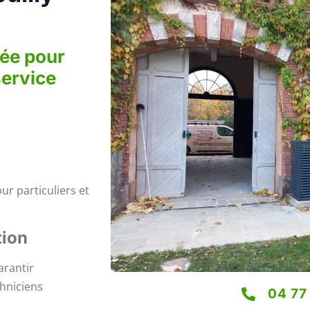
iée pour
service
ur particuliers et
tion
arantir
chniciens
04 77